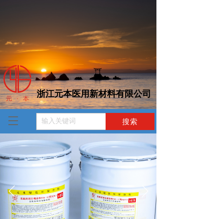
浙江元本医用新材料有限公司  
T
o
g
g
l
e
n
a
v
i
g