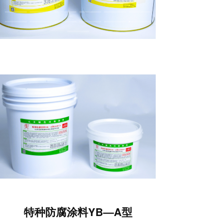
a
t
i
o
n
特种防腐涂料YB—A型